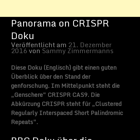
Regularly Interspaced Short Palindromic
Repeats“.
BBC Doku über die
Genschere CRISPR
Dank der Forschungsarbeit von de beiden
Biologen
Emmanuelle Charpentier
und
Jennifer Doudna
verstehen
Wissenschaftler wie der
Genscherenmechanismus funktioniert.
In naher Zukunft können wir unsere DNA
nach belieben editieren und z.B.