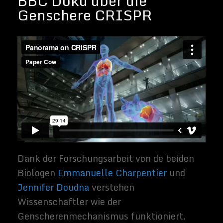
Gendefekte und nachteilige Merkmale
elimenieren. Die Heilung sämtlicher
altersbedingter Krankheiten steht in den
Raum. Die Menschheit steht kurz vor
einem weiteren evolutionären Sprung, aber
die breite Masse bekommt davon noch
nichts mit.
Während man hierzulande noch von
Altersarmut und Rente mit 70 fantasiert,
wird in anderen Ländern die Zukunft
gestaltet. Diese Technologie ist noch
radikaler als die Digitale Revolution, die
gerade erst so richtig an Fahrt gewinnt.
Was meinst Du zu dieser Entwicklung?
Related Images: