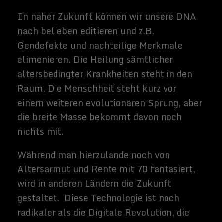
Sammy
Zimmerma
nns
Hallo, ich
schreibe hier
im Blog. Mein
Name ist
Sammy
Zimmermann
s und ich bin
freiberufliche
r Journalist
und
Buchautor,
sowie SEO-
Berater. Mein
Hobbys und
Interessen
sind Science-
Fiction Filme
und alles was