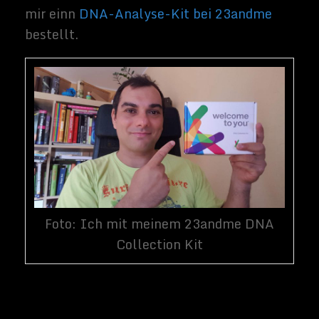
23andme in meinem Baynado Blog
berichtet habe. Das Thema verfolge ich
also schon etwa länger.
Vor gut 12 Tagen habe ich mir dieses
Erbgutanalyse-Kit bestellt. Der Versand
aus den USA mit FedEx dauerte nun etwas
länger an. Heute habe ich das 23andme Kit
auf der Post abgeholt.
Wer eine DNS von 23andme analysieren
lassen möchte sollte ohnehin ein wenig
Geduld mitbringen. Das Unternehmen gibt
an, dass es zwischen 6 und 8 Wochen
dauern kann, bis man seine
Analyseergebnisse online einsehen kann.
23andme im Kreuzfeuer
der Kritik
Das Kalifornische Unternehmen 23andme
stand von Anfang an in der Kritik. Diese
mündete sogar in einem Webeverbot, das in