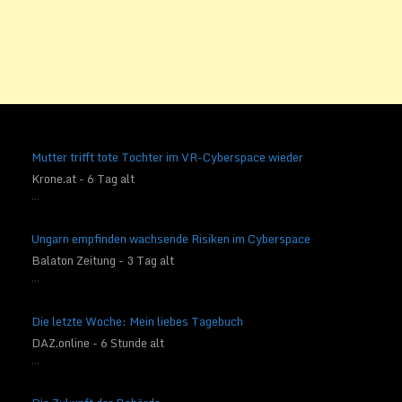
Mutter trifft tote Tochter im VR-Cyberspace wieder
Krone.at - 6 Tag alt
...
Ungarn empfinden wachsende Risiken im Cyberspace
Balaton Zeitung - 3 Tag alt
...
Die letzte Woche: Mein liebes Tagebuch
DAZ.online - 6 Stunde alt
...