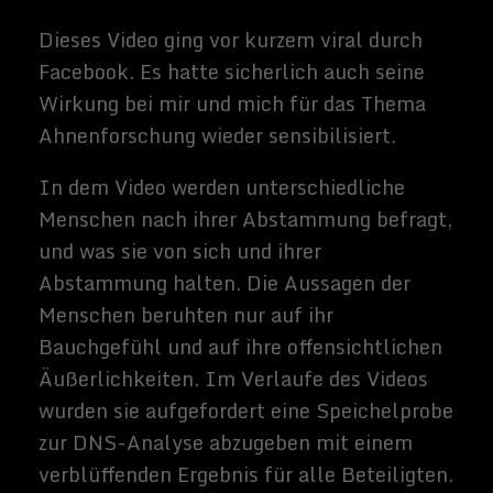
meinen ganz eigenen Code da anders
verfahren?
So lautetet die ganz triviale und schnelle
Antwort auf die Frage. Wer mich jedoch
besser kennt, weiß dass ich meinen Vater
nicht wirklich gekannt habe. Ich weiß,
dass er aus Bangladesch eines der ärmsten
Länder der Erde, stammte. Er
wurde politisch verfolgt von den
Kommunisten/ Sozialisten in seinem Land
in den 70ern, und dass er hier in
Deutschland Luft- und Raumfahrt studiert
hatte. Meine Eltern trennten sich jedoch
seit meinen 2. Lebensjahr und er wurde ins
Ausland abgeschoben. Ich bin hier in
Deutschland nur mit meiner Mutter und
meinen Halbgeschwistern groß geworden,
was auch nicht immer einfach war.
Erst an dem Tag meiner Einberufung zur
Bundeswehr hatte sich mein Vater per
Telefon bei mir gemeldet. Ihr könnt euch