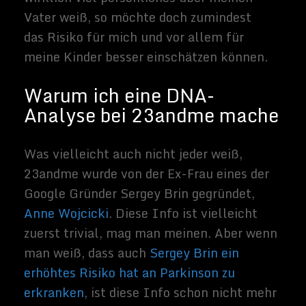
Sammy
Zimmerma
nns
Hallo, ich
schreibe hier
im Blog. Mein
Name ist
Sammy
Zimmermann
s und ich bin
freiberufliche
r Journalist
und
Buchautor,
sowie SEO-
Berater. Mein
Hobbys und
Interessen
sind Science-