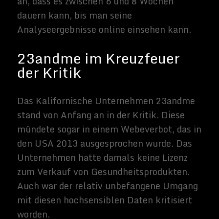
Trotzdem liefert die Genanalyse
interessante
Infos zur Abstammung
und
Aussagen zu Erbkrankheiten
wie z.B.
Mukoviszidose und Sichelzellenanämie.
Zudem erhält der Kunde auch die
Rohdaten
seiner Analyse. Diese enthalten im Prinzip
die gleichen umfangreichen Daten, wie die
Tests von 2013!
Drittanbieter zur
Rohdatenanalyse
Mittlerweile gibt es Apps für das
Smartphone und Drittanbieter, die diese
Rohdaten der Gentypisierung von 23andme
für den Endverbraucher auswerten. Über
diesen Kniff kommt man also doch noch an
die hochbrisanten Analyseergbnisse. So
kann man mit Hilfe dieser Drittanbieter
noch tiefer in die Genanalyse eintauchen
und individuelle Gesundheitsrisiken
ermitteln. Diese Berichte basieren stets