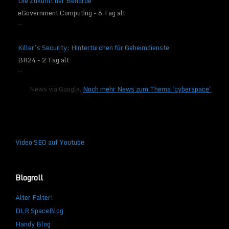
Die Zukunft der Behörde
eGovernment Computing - 6 Tag alt
...
Killer’s Security: Hintertürchen für Geheimdienste
BR24 - 2 Tag alt
...
News via Google.
Noch mehr News zum Thema 'cyberspace'
Video SEO auf Youtube
Blogroll
Alter Falter!
DLR SpaceBlog
Handy Blog