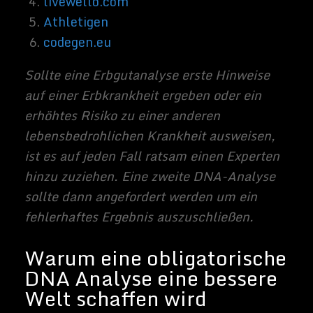
Warum ich eine
Erbgutanalyse mache
Vorabbemerkung: Dieser Blog ist allgemein
doch recht persönlich geschrieben und
enthält auch sehr viele intime Details über
meine Person. Auch wenn das nicht auf den
ersten Blick so heraus kommt. Das mag
manchen irritieren, aber ich glaube daran,
dass ein offener Umgang mit Informationen
eine besser Welt schafft.
Das Video war schon echt beeindruckend
für mich. Es war aber nicht der wirkliche
Grund, warum ich mich nun dazu
entschlossen habe meinen eigenen
Gencode zu erforschen.
Allgemein schätze ich Open Source
Produkte in meinem Alltag als
Internetworker. Warum sollte ich dann bei