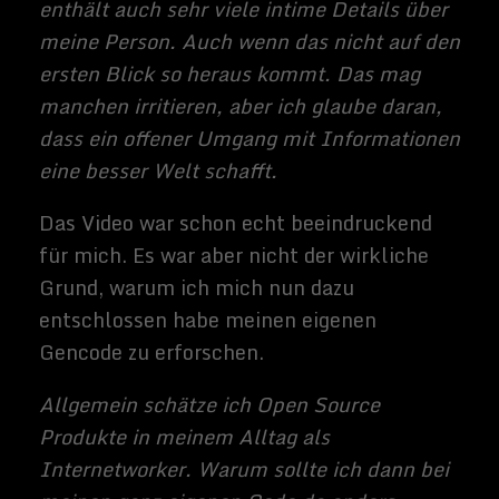
war nicht nur eines der ersten, das
Privatleuten ermöglicht hat ihr eigenen
Gene zu erkunden, sondern hat eine
Expertise in Parkinson aufgebaut, die ich in
meinem Fall besonders zu schätzen weiß.
Vielleicht kann ich da meinen Teil dazu
beitragen, die Welt ein bisschen besserer
zu machen und mir dabei auch selber
helfen? Vielleicht war das Gerede meiner
beiden Onkel über die Krankheit meines
Vaters aber auch nur ein Missverständnis.
Neben diesen eventuellen persönlichen
Malus, möchte ich weitere gesundheitliche
Risiken für mich und meine Kinder besser
einschätzen können.
23andme Video