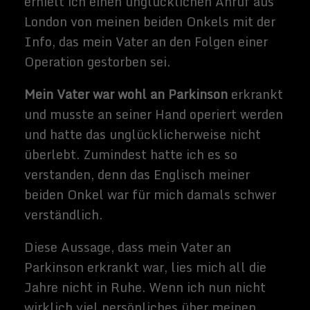
gut, außerdem können gleich mehrere
Drittanbieter die Rohdaten besser
auswerten, bzw. umfangreicher auswerten
als bei den anderen Anbietern.
Weitere Quellen
http://www.faz.net/aktuell/wirtschaft/
unternehmen/fda-erlaubt-gesundheits-
gentests-von-23-and-me-
13868451.html
http://www.faz.net/aktuell/feuilleton/d
ebatten/genomentschluesselung-fuer-
alle-sie-haben-ein-erhoehtes-risiko-
fuer-prostata-krebs-12651252.html
http://www.zeit.de/wissen/gesundheit/2
013-11/gentest-23andme-fda-warnung
https://de.wikipedia.org/wiki/23andMe
Related Images: