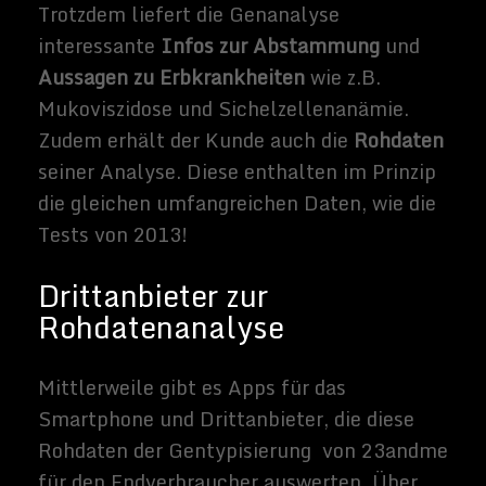
Warum eine obligatorische
DNA Analyse eine bessere
Welt schaffen wird
Dieses Video ging vor kurzem viral durch
Facebook. Es hatte sicherlich auch seine
Wirkung bei mir und mich für das Thema
Ahnenforschung wieder sensibilisiert.
In dem Video werden unterschiedliche
Menschen nach ihrer Abstammung befragt,
und was sie von sich und ihrer
Abstammung halten. Die Aussagen der
Menschen beruhten nur auf ihr
Bauchgefühl und auf ihre offensichtlichen
Äußerlichkeiten. Im Verlaufe des Videos
wurden sie aufgefordert eine Speichelprobe
zur DNS-Analyse abzugeben mit einem
verblüffenden Ergebnis für alle Beteiligten.