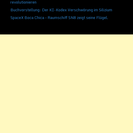
revolutionieren
Buchvorstellung: Der KI-Kodex Verschwörung im Silizium
SpaceX Boca Chica – Raumschiff SN8 zeigt seine Flügel.