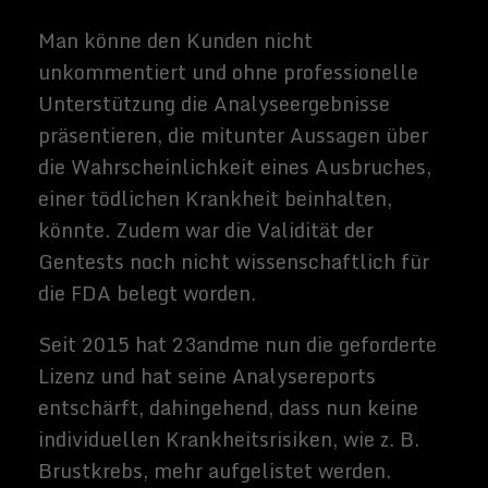
auf den letzten Stand der
Genforschung,wobei es hier sehr starke
Unterschiede in der Bedienung gibt und
nicht jeder Website oder App ist auch für
den Laien wirklich gut verständlich.
genomapp.com
Genome Compass
DNA Doctor
livewello.com
Athletigen
codegen.eu
Sollte eine Erbgutanalyse erste Hinweise
auf einer Erbkrankheit ergeben oder ein
erhöhtes Risiko zu einer anderen
lebensbedrohlichen Krankheit ausweisen,
ist es auf jeden Fall ratsam einen Experten
hinzu zuziehen. Eine zweite DNA-Analyse
sollte dann angefordert werden um ein
fehlerhaftes Ergebnis auszuschließen.