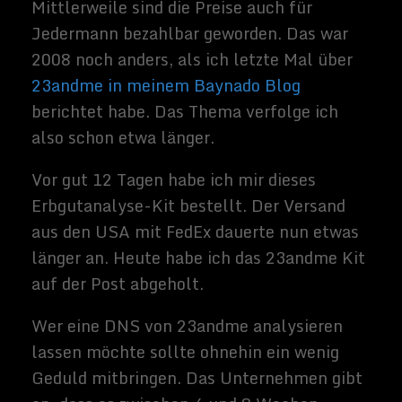
den USA 2013 ausgesprochen wurde. Das
Unternehmen hatte damals keine Lizenz
zum Verkauf von Gesundheitsprodukten.
Auch war der relativ unbefangene Umgang
mit diesen hochsensiblen Daten kritisiert
worden.
Man könne den Kunden nicht
unkommentiert und ohne professionelle
Unterstützung die Analyseergebnisse
präsentieren, die mitunter Aussagen über
die Wahrscheinlichkeit eines Ausbruches,
einer tödlichen Krankheit beinhalten,
könnte. Zudem war die Validität der
Gentests noch nicht wissenschaftlich für
die FDA belegt worden.
Seit 2015 hat 23andme nun die geforderte
Lizenz und hat seine Analysereports
entschärft, dahingehend, dass nun keine
individuellen Krankheitsrisiken, wie z. B.
Brustkrebs, mehr aufgelistet werden.