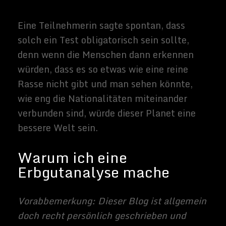
Parkinson erkrankt war, lies mich all die
Jahre nicht in Ruhe. Wenn ich nun nicht
wirklich viel persönliches über meinen
Vater weiß, so möchte doch zumindest
das Risiko für mich und vor allem für
meine Kinder besser einschätzen können.
Warum ich eine DNA-
Analyse bei 23andme mache
Was vielleicht auch nicht jeder weiß,
23andme wurde von der Ex-Frau eines der
Google Gründer Sergey Brin gegründet,
Anne Wojcicki
. Diese Info ist vielleicht
zuerst trivial, mag man meinen. Aber wenn
man weiß, dass auch
Sergey Brin ein
erhöhtes Risiko hat an Parkinson zu
erkranken
, ist diese Info schon nicht mehr
so trivial. Nun ist es so, dass 23andme sich
vor allem auch der
Erforschung von
Parkinson
gewidmet hat. Das Unternehmen