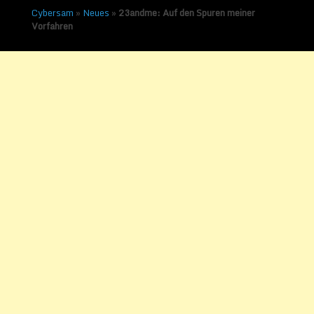
Cybersam
»
Neues
»
23andme: Auf den Spuren meiner
Vorfahren
23andme: Auf den Spuren
meiner Vorfahren
Veröffentlicht am
9. Juli 2016
von
Sammy Zimmermanns
Die Erbgutanalyse für
Jedermann
Dieser Blog war schon immer ein Fenster in
mein Innerstes und soll als